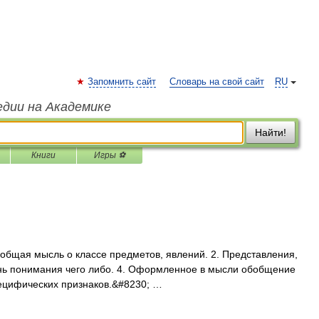
Запомнить сайт
Словарь на свой сайт
RU
едии на Академике
Найти!
Книги
Игры ⚽
бщая мысль о классе предметов, явлений. 2. Представления,
ень понимания чего либо. 4. Оформленное в мысли обобщение
пецифических признаков.&#8230; …