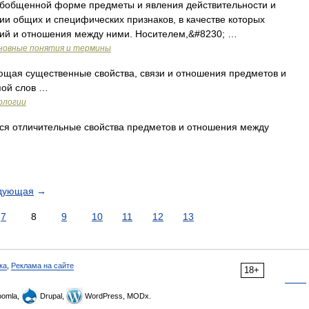
бобщенной форме предметы и явления действительности и
и общих и специфических признаков, в качестве которых
ний и отношения между ними. Носителем,&#8230; …
новные понятия и термины
ая существенные свойства, связи и отношения предметов и
пой слов …
ологии
ся отличительные свойства предметов и отношения между
дующая
→
7
8
9
10
11
12
13
ка
,
Реклама на сайте
18+
omla,
Drupal,
WordPress, MODx.