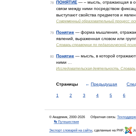
ПОНЯТИЕ
— – мысль, отражающая в о
78
связи между ними посредством фиксаци
выступают свойства предметов и явле
Современный образовательный процесс: ос
Понятие
— форма мышления, отражающ
79
явлений, выраженная словом или груп
Словарь-справочник по педагогической псих
Понятие
— мысль, в которой отражают
80
ними …
Исследовательская деятельность. Словарь
Страницы
←
Предыдущая
Сле
1
2
3
4
5
6
© Академик, 2000-2026
Обратная связь:
Техподдерж
👣 Путешествия
Экспорт словарей на сайты
, сделанные на PHP,
Jo