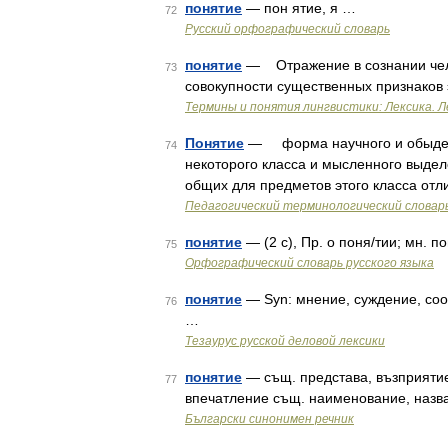
понятие
— пон ятие, я …
72
Русский орфографический словарь
понятие
— Отражение в сознании чело
73
совокупности существенных признаков
Термины и понятия лингвистики: Лексика. Л
Понятие
— форма научного и обыденн
74
некоторого класса и мысленного выдел
общих для предметов этого класса отл
Педагогический терминологический словар
понятие
— (2 с), Пр. о поня/тии; мн. по
75
Орфографический словарь русского языка
понятие
— Syn: мнение, суждение, соо
76
…
Тезаурус русской деловой лексики
понятие
— същ. представа, възприятие
77
впечатление същ. наименование, назв
Български синонимен речник