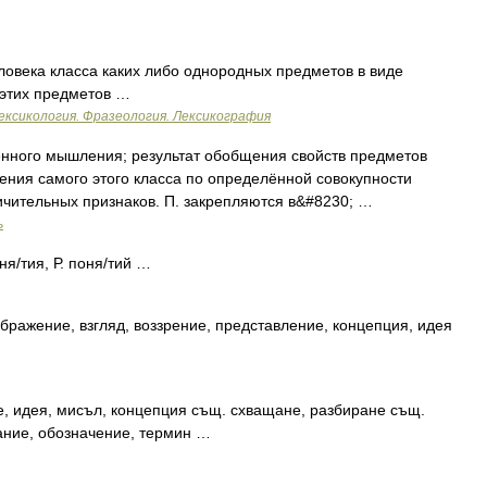
века класса каких либо однородных предметов в виде
 этих предметов …
ексикология. Фразеология. Лексикография
ого мышления; результат обобщения свойств предметов
ения самого этого класса по определённой совокупности
ичительных признаков. П. закрепляются в&#8230; …
ь
ня/тия, Р. поня/тий …
бражение, взгляд, воззрение, представление, концепция, идея
, идея, мисъл, концепция същ. схващане, разбиране същ.
ание, обозначение, термин …